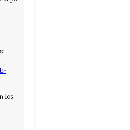
o:
E-
n los