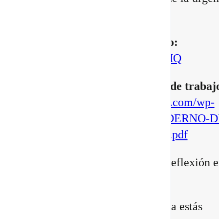
manifestar.
▶️
Mira aquí el vídeo completo:
https://youtu.be/BoVcVcLCNMQ
▶️
Descarga aqui tu cuaderno de trabaj
https://escuelatransformacional.com/wp-
content/uploads/2026/08/CUADERNO-D
ESCRITURA-POTAL-88-2026.pdf
Después de verlo, comparte tu reflexión e
comentarios:
¿Qué versión de ti sientes que ya estás