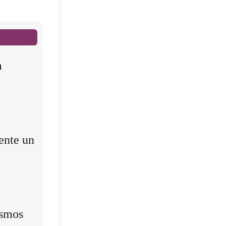
a
ente un
ismos