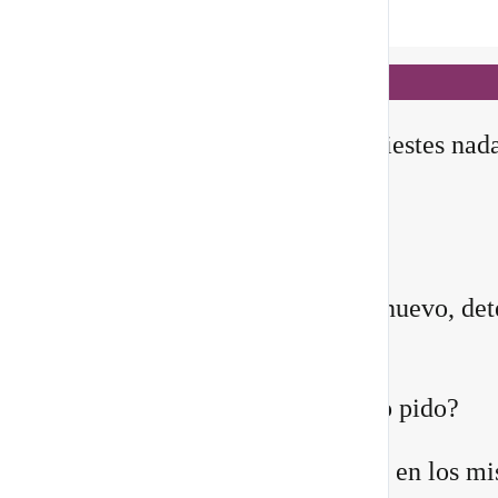
Notificaciones
hace 41 minutos
✨ En este
Portal 8/8
, no manifiestes nad
todavía
Querida comunidad:
Antes de pedirle a la vida algo nuevo, det
instante y pregúntate:
¿Quién estoy siendo mientras lo pido?
Quizá sientes que ya no encajas en los m