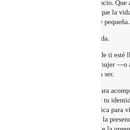
lugares. Que necesitas más silencio. Que 
relaciones están cambiando. O que la vid
construiste comienza a quedarte pequeña.
Eso no significa que estés perdida.
Puede que una antigua versión de ti esté 
a su fin para abrir espacio a la mujer —o 
hombre— que estás llamada/o a ser.
He preparado un nuevo vídeo para acomp
a reconocer las 8 señales de que tu identi
cambiando, junto con una práctica para vi
Portal 8/8 desde la consciencia, la presenc
transformación interior, no desde la urgen