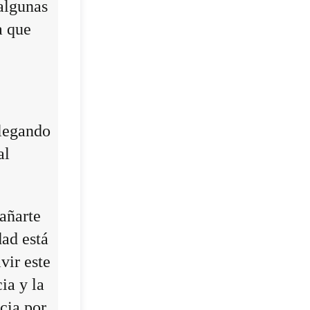
algunas
a que
llegando
al
añarte
dad está
vir este
ia y la
cia por