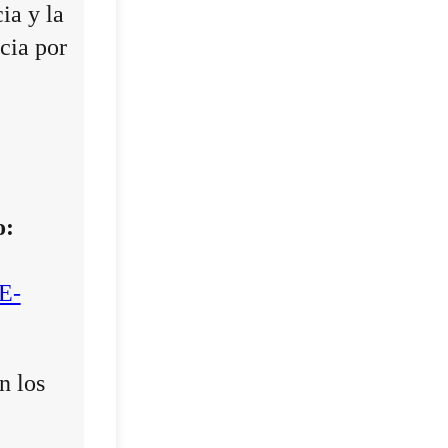
ia y la
cia por
o:
E-
n los