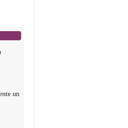
a
ente un