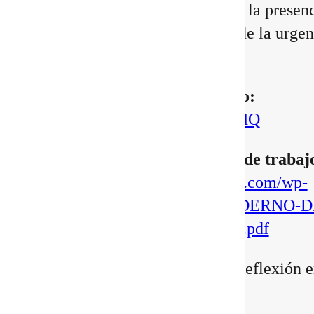
Portal 8/8 desde la consciencia, la presenc
transformación interior, no desde la urgen
manifestar.
▶️
Mira aquí el vídeo completo:
https://youtu.be/BoVcVcLCNMQ
▶️
Descarga aqui tu cuaderno de trabaj
https://escuelatransformacional.com/wp-
content/uploads/2026/08/CUADERNO-D
ESCRITURA-POTAL-88-2026.pdf
Después de verlo, comparte tu reflexión e
comentarios: