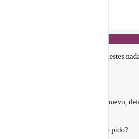
Notificaciones
hace 18 horas
✨ En este
Portal 8/8
, no manifiestes nad
todavía
Querida comunidad:
Antes de pedirle a la vida algo nuevo, det
instante y pregúntate:
¿Quién estoy siendo mientras lo pido?