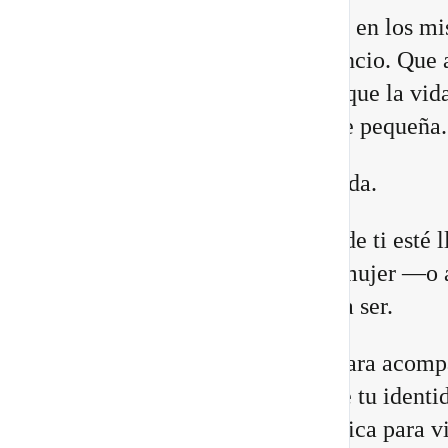
Quizá sientes que ya no encajas en los m
lugares. Que necesitas más silencio. Que 
relaciones están cambiando. O que la vid
construiste comienza a quedarte pequeña.
Eso no significa que estés perdida.
Puede que una antigua versión de ti esté 
a su fin para abrir espacio a la mujer —o 
hombre— que estás llamada/o a ser.
He preparado un nuevo vídeo para acomp
a reconocer las 8 señales de que tu identi
cambiando, junto con una práctica para vi