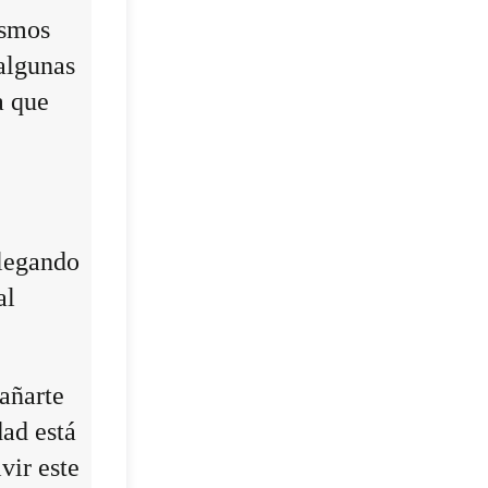
ismos
algunas
a que
llegando
al
añarte
dad está
vir este