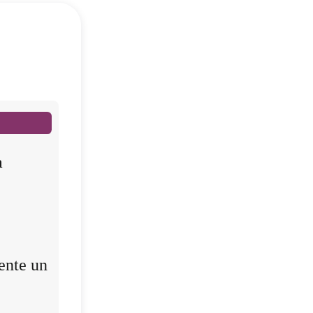
a
ente un