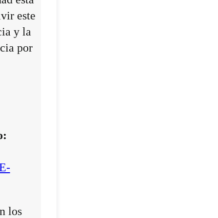
vir este
ia y la
cia por
o:
E-
n los