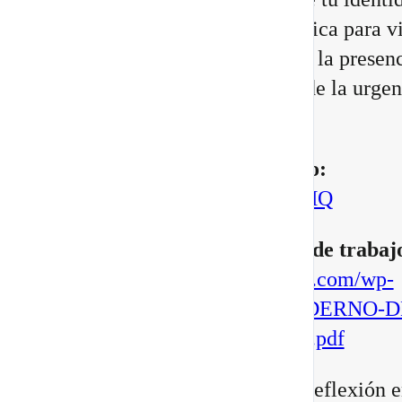
cambiando, junto con una práctica para vi
Portal 8/8 desde la consciencia, la presenc
transformación interior, no desde la urgen
manifestar.
▶️
Mira aquí el vídeo completo:
https://youtu.be/BoVcVcLCNMQ
▶️
Descarga aqui tu cuaderno de trabaj
https://escuelatransformacional.com/wp-
content/uploads/2026/08/CUADERNO-D
ESCRITURA-POTAL-88-2026.pdf
Después de verlo, comparte tu reflexión e