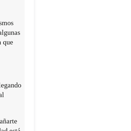
ismos
algunas
a que
llegando
al
añarte
dad está