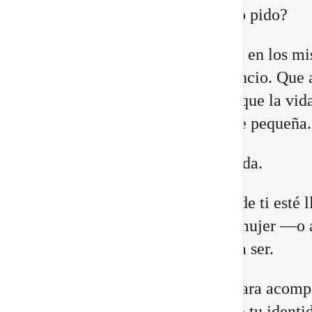
¿Quién estoy siendo mientras lo pido?
Quizá sientes que ya no encajas en los m
lugares. Que necesitas más silencio. Que 
relaciones están cambiando. O que la vid
construiste comienza a quedarte pequeña.
Eso no significa que estés perdida.
Puede que una antigua versión de ti esté 
a su fin para abrir espacio a la mujer —o 
hombre— que estás llamada/o a ser.
He preparado un nuevo vídeo para acomp
a reconocer las 8 señales de que tu identi