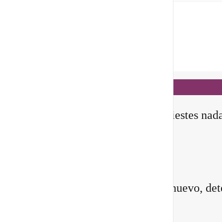
Notificaciones
hace 1 día
✨ En este
Portal 8/8
, no manifiestes nad
todavía
Querida comunidad:
Antes de pedirle a la vida algo nuevo, det
instante y pregúntate: