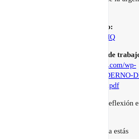
manifestar.
▶️
Mira aquí el vídeo completo:
https://youtu.be/BoVcVcLCNMQ
▶️
Descarga aqui tu cuaderno de trabaj
https://escuelatransformacional.com/wp-
content/uploads/2026/08/CUADERNO-D
ESCRITURA-POTAL-88-2026.pdf
Después de verlo, comparte tu reflexión e
comentarios:
¿Qué versión de ti sientes que ya estás