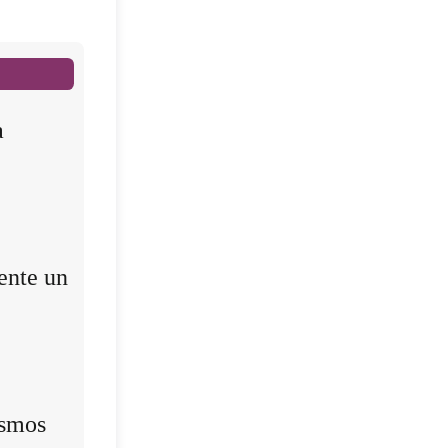
a
ente un
ismos