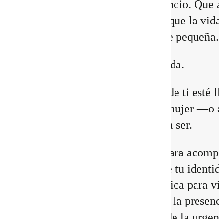
lugares. Que necesitas más silencio. Que 
relaciones están cambiando. O que la vid
construiste comienza a quedarte pequeña.
Eso no significa que estés perdida.
Puede que una antigua versión de ti esté 
a su fin para abrir espacio a la mujer —o 
hombre— que estás llamada/o a ser.
He preparado un nuevo vídeo para acomp
a reconocer las 8 señales de que tu identi
cambiando, junto con una práctica para vi
Portal 8/8 desde la consciencia, la presenc
transformación interior, no desde la urgen