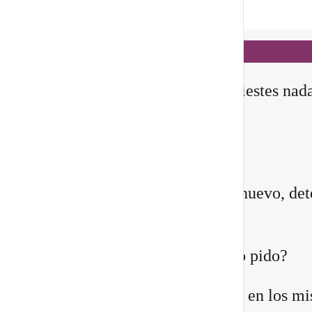
Notificaciones
hace 7 horas
✨ En este
Portal 8/8
, no manifiestes nad
todavía
Querida comunidad:
Antes de pedirle a la vida algo nuevo, det
instante y pregúntate:
¿Quién estoy siendo mientras lo pido?
Quizá sientes que ya no encajas en los m