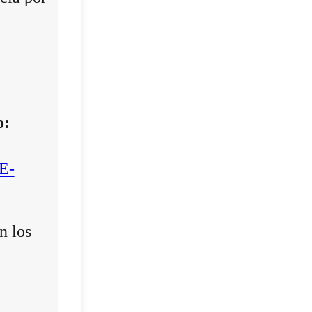
o:
E-
n los