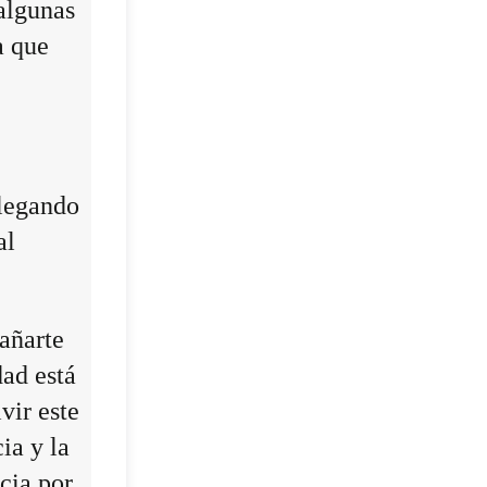
algunas
a que
llegando
al
añarte
dad está
vir este
ia y la
cia por