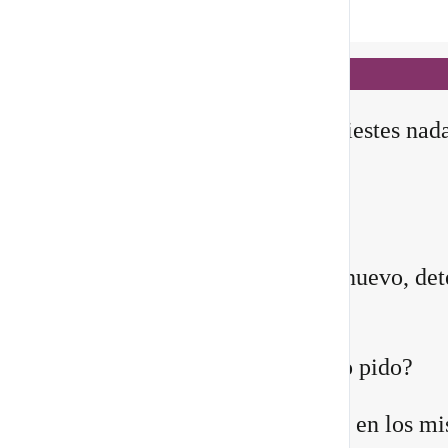
Notificaciones
hace 3 días
✨ En este
Portal 8/8
, no manifiestes nad
todavía
Querida comunidad:
Antes de pedirle a la vida algo nuevo, det
instante y pregúntate:
¿Quién estoy siendo mientras lo pido?
Quizá sientes que ya no encajas en los m