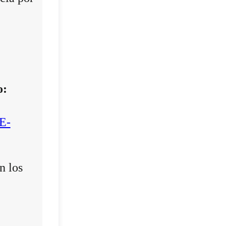
o:
E-
n los