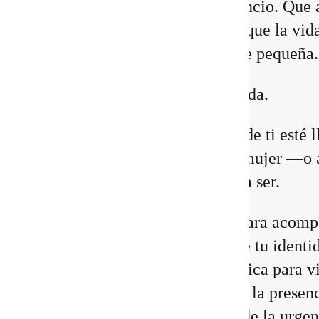
lugares. Que necesitas más silencio. Que 
relaciones están cambiando. O que la vid
construiste comienza a quedarte pequeña.
Eso no significa que estés perdida.
Puede que una antigua versión de ti esté 
a su fin para abrir espacio a la mujer —o 
hombre— que estás llamada/o a ser.
He preparado un nuevo vídeo para acomp
a reconocer las 8 señales de que tu identi
cambiando, junto con una práctica para vi
Portal 8/8 desde la consciencia, la presenc
transformación interior, no desde la urgen