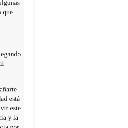
algunas
a que
llegando
al
añarte
dad está
vir este
ia y la
cia por