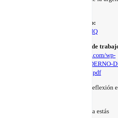
manifestar.
▶️
Mira aquí el vídeo completo:
https://youtu.be/BoVcVcLCNMQ
▶️
Descarga aqui tu cuaderno de trabaj
https://escuelatransformacional.com/wp-
content/uploads/2026/08/CUADERNO-D
ESCRITURA-POTAL-88-2026.pdf
Después de verlo, comparte tu reflexión e
comentarios:
¿Qué versión de ti sientes que ya estás