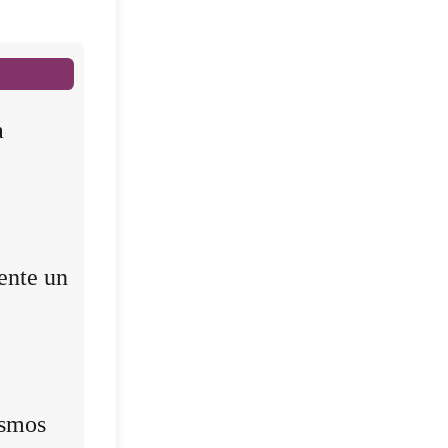
a
ente un
ismos