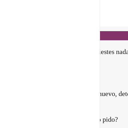
Notificaciones
hace 2 días
✨ En este
Portal 8/8
, no manifiestes nad
todavía
Querida comunidad:
Antes de pedirle a la vida algo nuevo, det
instante y pregúntate:
¿Quién estoy siendo mientras lo pido?