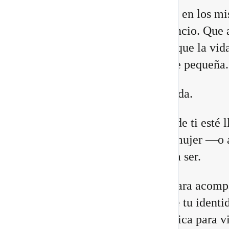
Quizá sientes que ya no encajas en los m
lugares. Que necesitas más silencio. Que 
relaciones están cambiando. O que la vid
construiste comienza a quedarte pequeña.
Eso no significa que estés perdida.
Puede que una antigua versión de ti esté 
a su fin para abrir espacio a la mujer —o 
hombre— que estás llamada/o a ser.
He preparado un nuevo vídeo para acomp
a reconocer las 8 señales de que tu identi
cambiando, junto con una práctica para vi