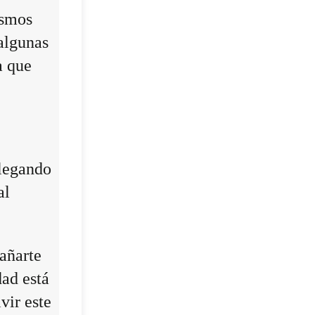
ismos
algunas
a que
llegando
al
añarte
dad está
vir este