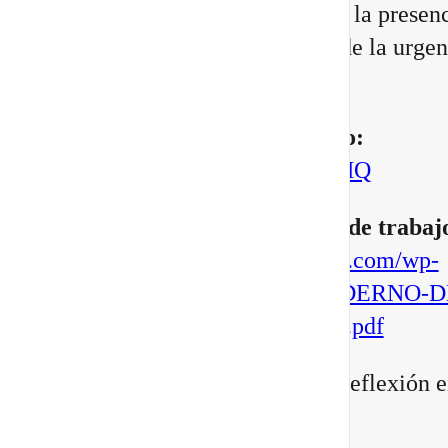
Portal 8/8 desde la consciencia, la presenc
transformación interior, no desde la urgen
manifestar.
▶️
Mira aquí el vídeo completo:
https://youtu.be/BoVcVcLCNMQ
▶️
Descarga aqui tu cuaderno de trabaj
https://escuelatransformacional.com/wp-
content/uploads/2026/08/CUADERNO-D
ESCRITURA-POTAL-88-2026.pdf
Después de verlo, comparte tu reflexión e
comentarios: