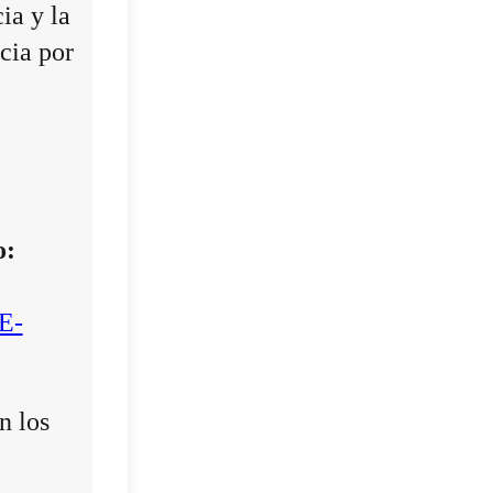
ia y la
cia por
o:
E-
n los