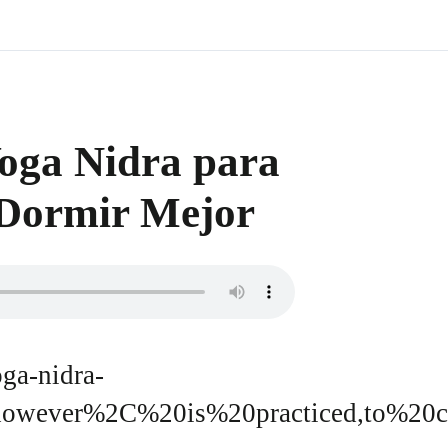
Yoga Nidra para
 Dormir Mejor
oga-nidra-
0however%2C%20is%20practiced,to%20