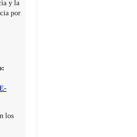
ia y la
cia por
o:
E-
n los