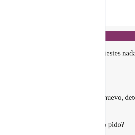
Notificaciones
hace 7 horas
✨ En este
Portal 8/8
, no manifiestes nad
todavía
Querida comunidad:
Antes de pedirle a la vida algo nuevo, det
instante y pregúntate:
¿Quién estoy siendo mientras lo pido?