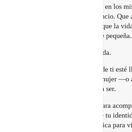
Quizá sientes que ya no encajas en los m
lugares. Que necesitas más silencio. Que 
relaciones están cambiando. O que la vid
construiste comienza a quedarte pequeña.
Eso no significa que estés perdida.
Puede que una antigua versión de ti esté 
a su fin para abrir espacio a la mujer —o 
hombre— que estás llamada/o a ser.
He preparado un nuevo vídeo para acomp
a reconocer las 8 señales de que tu identi
cambiando, junto con una práctica para vi