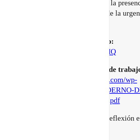
Portal 8/8 desde la consciencia, la presenc
transformación interior, no desde la urgen
manifestar.
▶️
Mira aquí el vídeo completo:
https://youtu.be/BoVcVcLCNMQ
▶️
Descarga aqui tu cuaderno de trabaj
https://escuelatransformacional.com/wp-
content/uploads/2026/08/CUADERNO-D
ESCRITURA-POTAL-88-2026.pdf
Después de verlo, comparte tu reflexión e
comentarios: