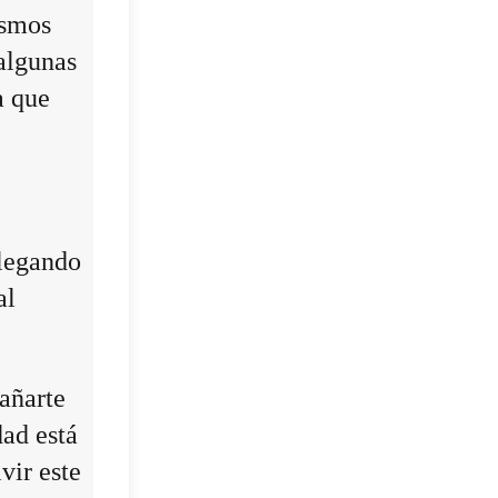
ismos
algunas
a que
llegando
al
añarte
dad está
vir este