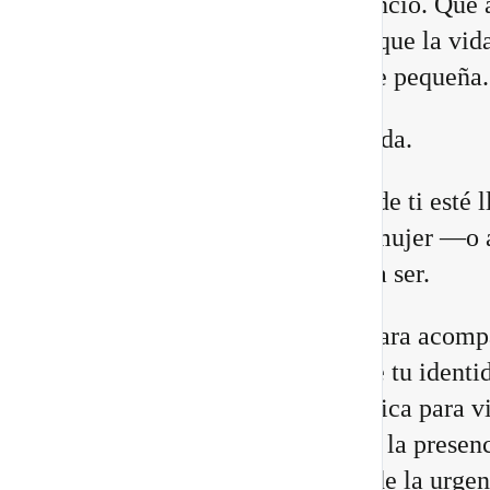
lugares. Que necesitas más silencio. Que 
relaciones están cambiando. O que la vid
construiste comienza a quedarte pequeña.
Eso no significa que estés perdida.
Puede que una antigua versión de ti esté 
a su fin para abrir espacio a la mujer —o 
hombre— que estás llamada/o a ser.
He preparado un nuevo vídeo para acomp
a reconocer las 8 señales de que tu identi
cambiando, junto con una práctica para vi
Portal 8/8 desde la consciencia, la presenc
transformación interior, no desde la urgen