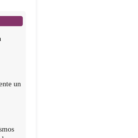
a
ente un
ismos