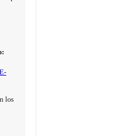
o:
E-
n los