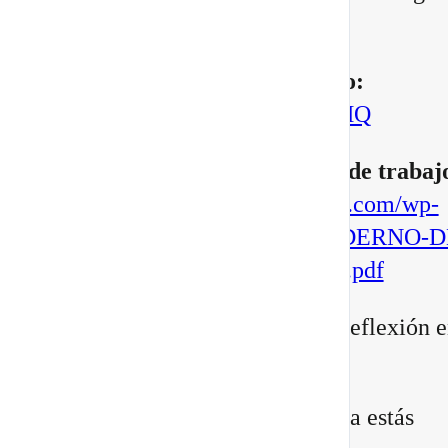
manifestar.
▶️
Mira aquí el vídeo completo:
https://youtu.be/BoVcVcLCNMQ
▶️
Descarga aqui tu cuaderno de trabaj
https://escuelatransformacional.com/wp-
content/uploads/2026/08/CUADERNO-D
ESCRITURA-POTAL-88-2026.pdf
Después de verlo, comparte tu reflexión e
comentarios:
¿Qué versión de ti sientes que ya estás