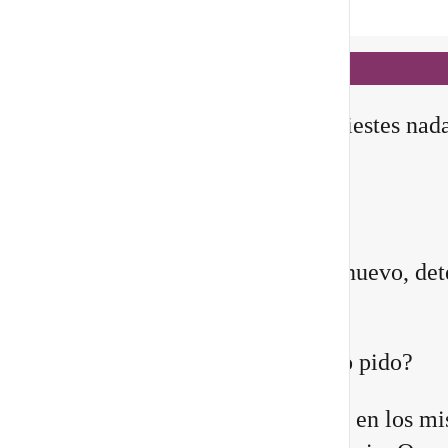
Notificaciones
hace 2 días
✨ En este
Portal 8/8
, no manifiestes nad
todavía
Querida comunidad:
Antes de pedirle a la vida algo nuevo, det
instante y pregúntate:
¿Quién estoy siendo mientras lo pido?
Quizá sientes que ya no encajas en los m