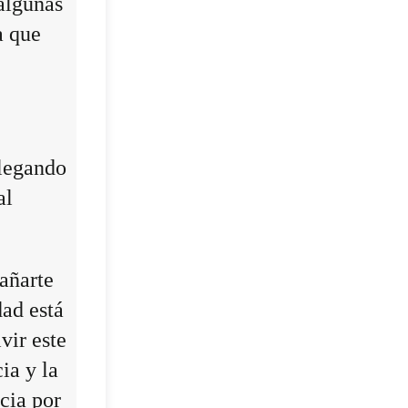
algunas
a que
llegando
al
añarte
dad está
vir este
ia y la
cia por