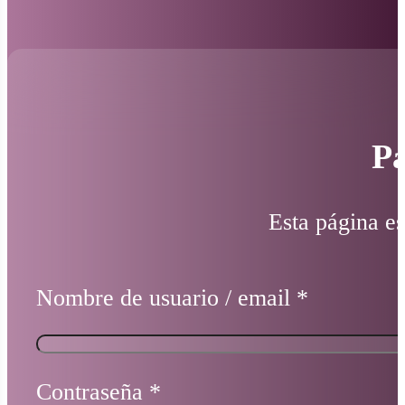
Pá
Esta página es
Nombre de usuario / email
*
Contraseña
*