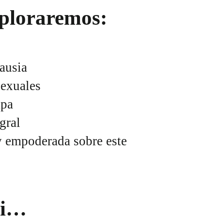
xploraremos:
ausia
sexuales
apa
gral
 empoderada sobre este
 si…