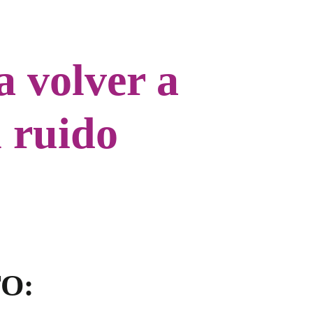
a volver a
l ruido
O: