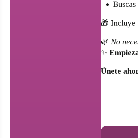
Buscas 
🎁 Incluye 
🌿
No neces
✨
Empieza 
Únete ahor