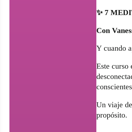
✨ 7 MED
Con Vaness
Y cuando ap
Este curso 
desconectad
consciente
Un viaje de
propósito.