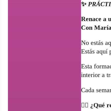
✨
PRÁCTI
Renace a u
Con María 
No estás aq
Estás aquí 
Esta forma
interior a 
Cada semana
🧘‍♀️ ¿Qué 