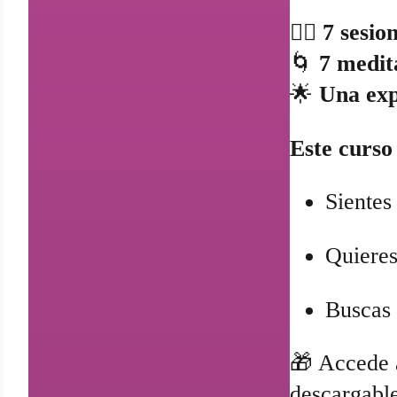
🧘‍♀️
7 sesio
🌀
7 medit
🌟
Una exp
Este curso
Sientes
Quieres
Buscas 
🎁 Accede 
descargable