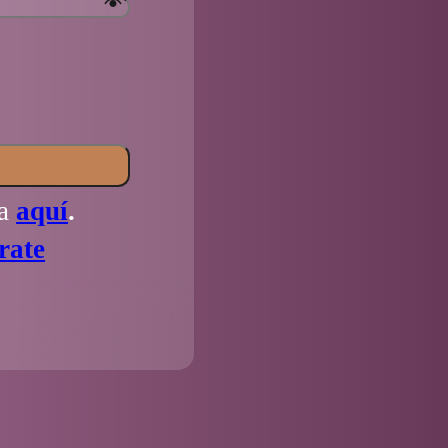
la
aquí
.
rate