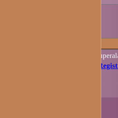
Recuérdame
Iniciar sesión
Perdiste tu contraseña? Recupera
Aún no tienes una cuenta?
Regist
Ahora.