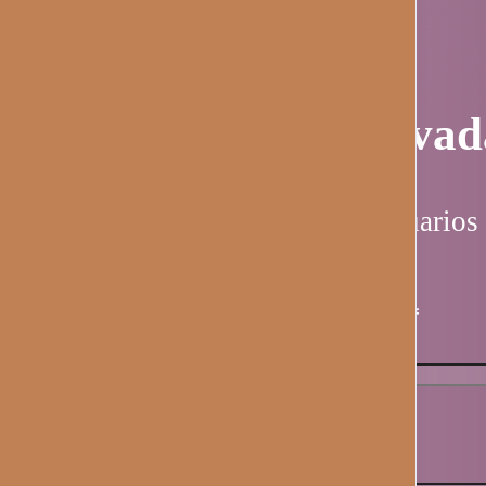
Página privad
Esta página es solo para usuarios 
Nombre de usuario / email
*
Contraseña
*