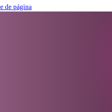
ie de página