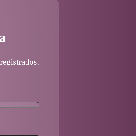
a
registrados.