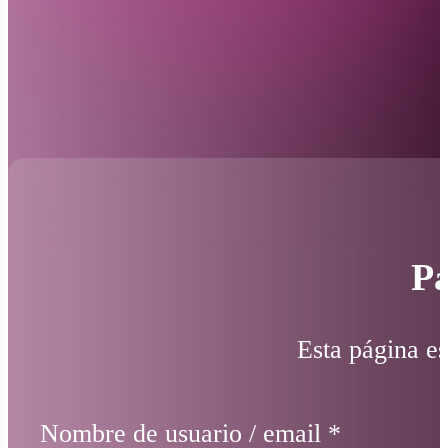
Pá
Esta página es
Nombre de usuario / email
*