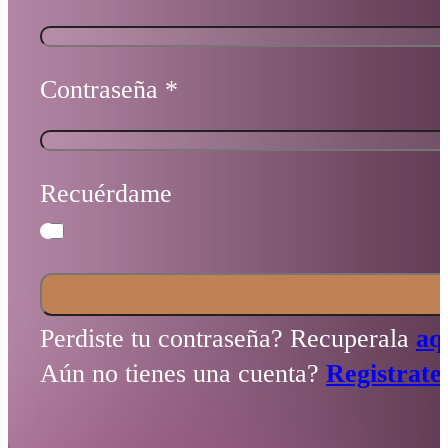
Contraseña
*
Recuérdame
Perdiste tu contraseña? Recuperala
aq
Aún no tienes una cuenta?
Registrate