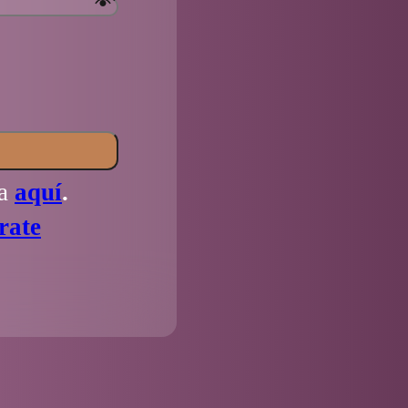
la
aquí
.
rate