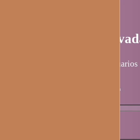
Página privad
Esta página es solo para usuarios 
Nombre de usuario / email
*
Contraseña
*