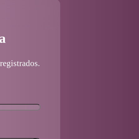
a
registrados.