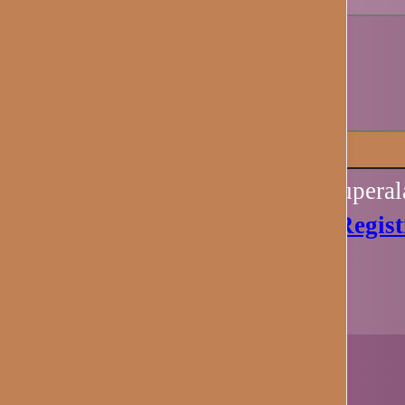
Recuérdame
Iniciar sesión
Perdiste tu contraseña? Recupera
Aún no tienes una cuenta?
Regist
Ahora.