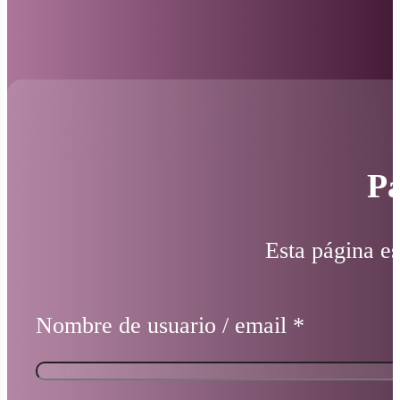
Pá
Esta página es
Nombre de usuario / email
*