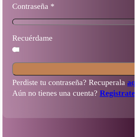
Contraseña
*
Recuérdame
Perdiste tu contraseña? Recuperala
aq
Aún no tienes una cuenta?
Registrate