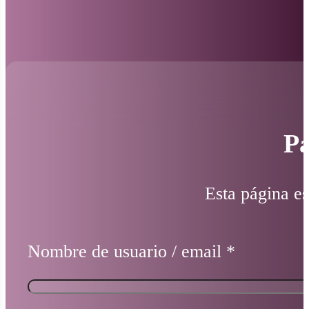
Pá
Esta página es
Nombre de usuario / email
*