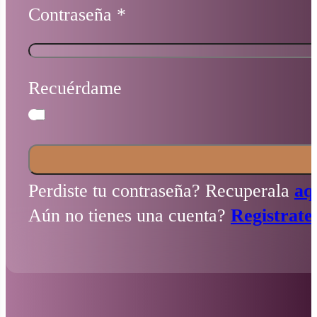
Contraseña
*
Recuérdame
Perdiste tu contraseña? Recuperala
aq
Aún no tienes una cuenta?
Registrate