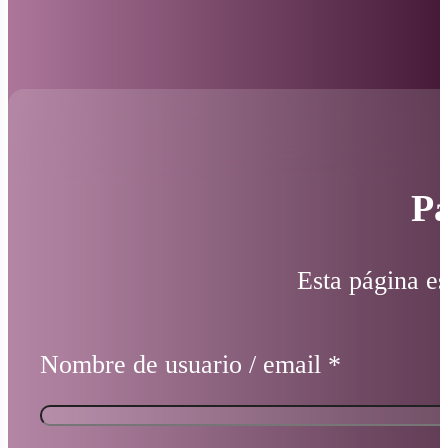
Pá
Esta página es
Nombre de usuario / email
*