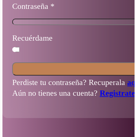
Contraseña
*
Recuérdame
Perdiste tu contraseña? Recuperala
aq
Aún no tienes una cuenta?
Registrate