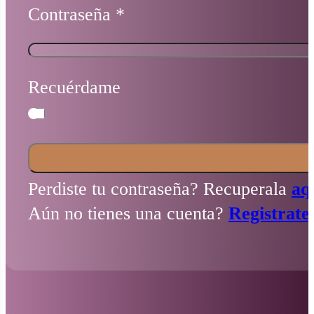
Contraseña
*
Recuérdame
Perdiste tu contraseña? Recuperala
aq
Aún no tienes una cuenta?
Registrate