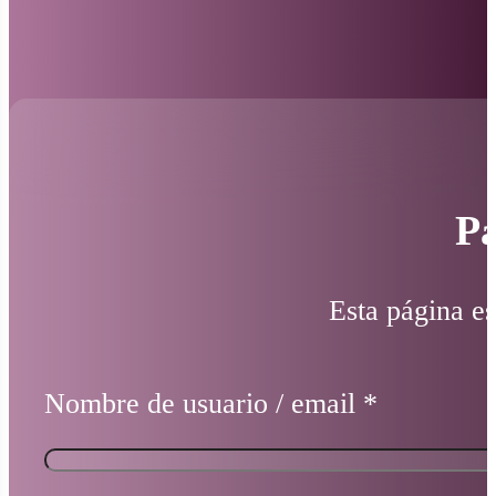
Pá
Esta página es
Nombre de usuario / email
*