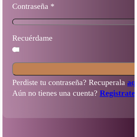
Contraseña
*
Recuérdame
Perdiste tu contraseña? Recuperala
aq
Aún no tienes una cuenta?
Registrate