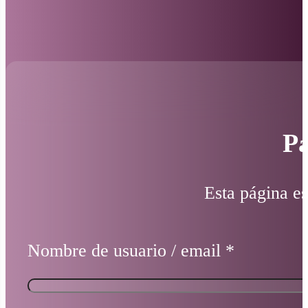
Pá
Esta página es
Nombre de usuario / email
*