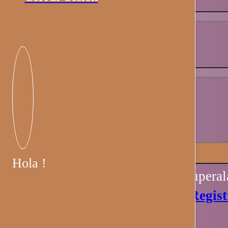
Contraseña
*
Recuérdame
Iniciar sesión
Hola !
Perdiste tu contraseña? Recupera
Aún no tienes una cuenta?
Regist
Ahora.