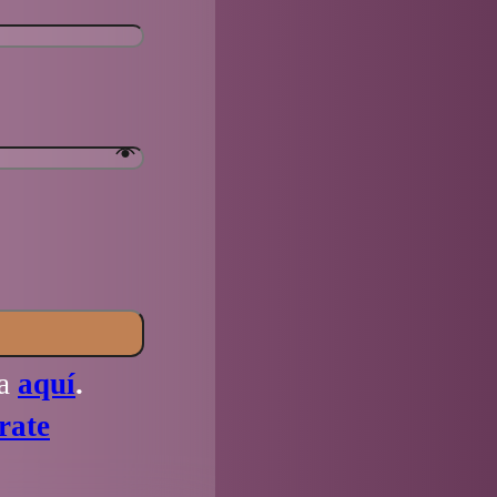
la
aquí
.
rate