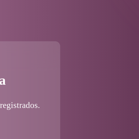
a
registrados.