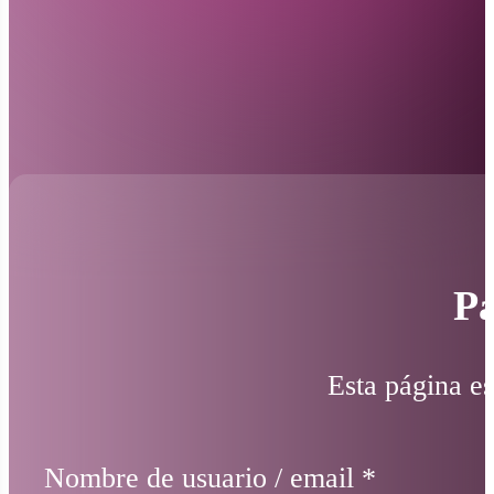
Pá
Esta página es
Nombre de usuario / email
*