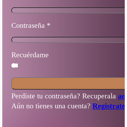
Contraseña
*
Recuérdame
Perdiste tu contraseña? Recuperala
aq
Aún no tienes una cuenta?
Registrate