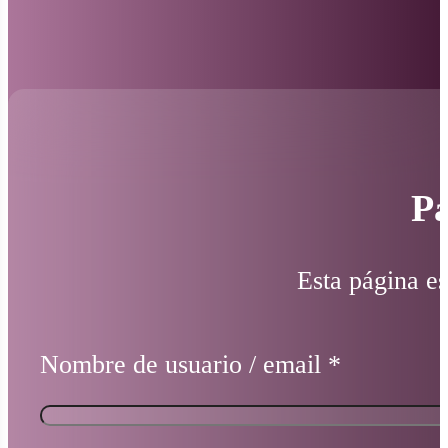
Pá
Esta página es
Nombre de usuario / email
*