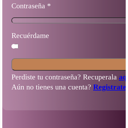
Contraseña
*
Recuérdame
Perdiste tu contraseña? Recuperala
aq
Aún no tienes una cuenta?
Registrate