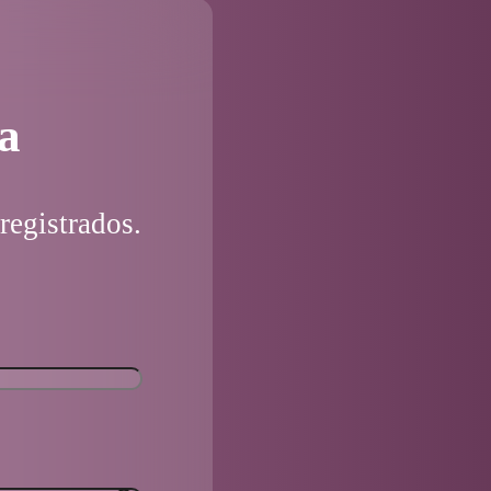
a
registrados.