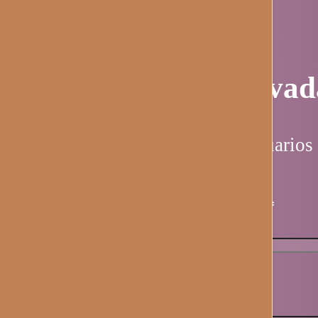
Página privad
Esta página es solo para usuarios 
Nombre de usuario / email
*
Contraseña
*