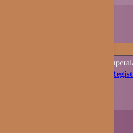
Recuérdame
Iniciar sesión
Perdiste tu contraseña? Recupera
Aún no tienes una cuenta?
Regist
Ahora.