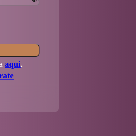
la
aquí
.
rate