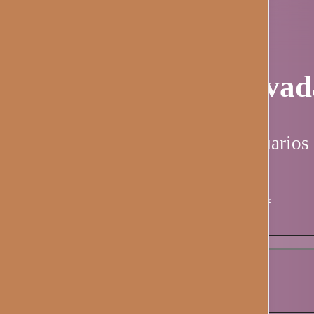
Página privad
Esta página es solo para usuarios 
Nombre de usuario / email
*
Contraseña
*