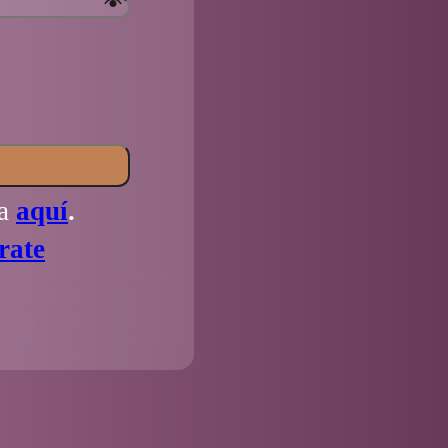
la
aquí
.
rate