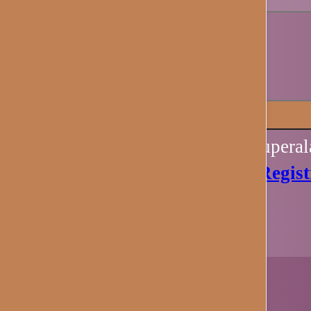
Recuérdame
Iniciar sesión
Perdiste tu contraseña? Recupera
Aún no tienes una cuenta?
Regist
Ahora.