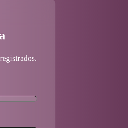
a
registrados.