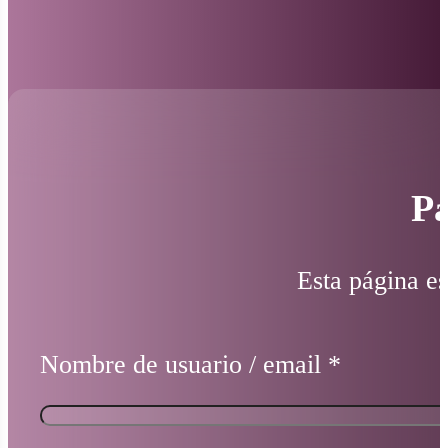
Pá
Esta página es
Nombre de usuario / email
*