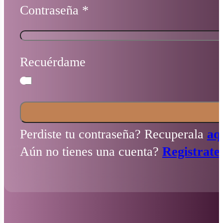
Contraseña
*
Recuérdame
Perdiste tu contraseña? Recuperala
aq
Aún no tienes una cuenta?
Registrate