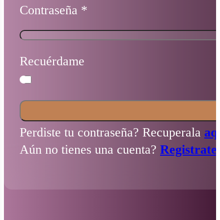
Contraseña
*
Recuérdame
Perdiste tu contraseña? Recuperala
aq
Aún no tienes una cuenta?
Registrate