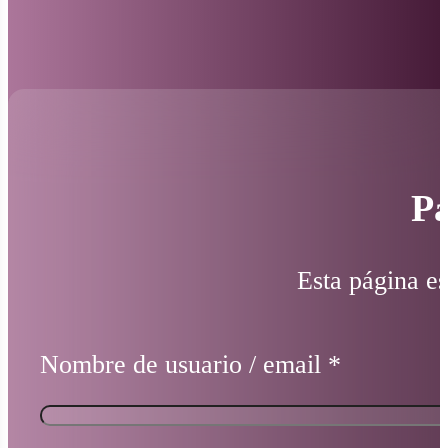
Pá
Esta página es
Nombre de usuario / email
*