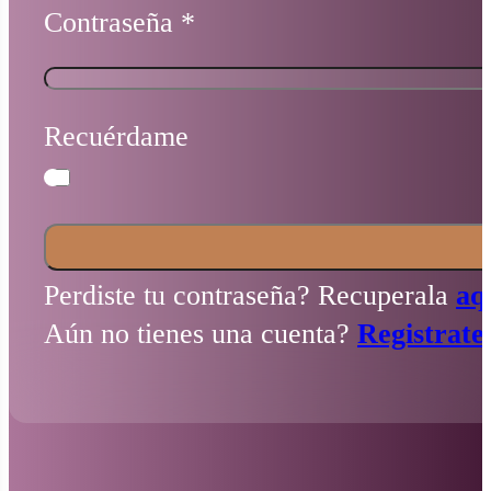
Contraseña
*
Recuérdame
Perdiste tu contraseña? Recuperala
aq
Aún no tienes una cuenta?
Registrate