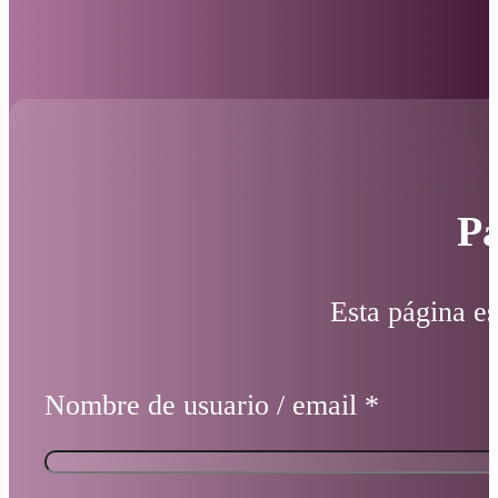
Pá
Esta página es
Nombre de usuario / email
*