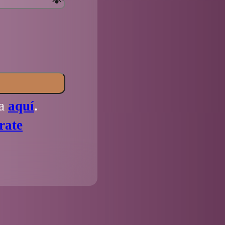
la
aquí
.
rate