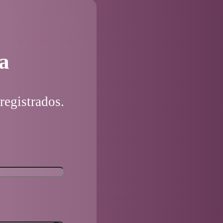
a
registrados.