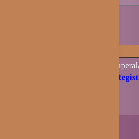
Recuérdame
Iniciar sesión
Perdiste tu contraseña? Recupera
Aún no tienes una cuenta?
Regist
Ahora.