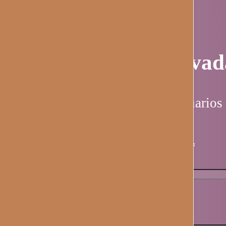
Página privad
Esta página es solo para usuarios 
Nombre de usuario / email
*
Contraseña
*