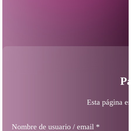
Pá
Esta página es
Nombre de usuario / email
*