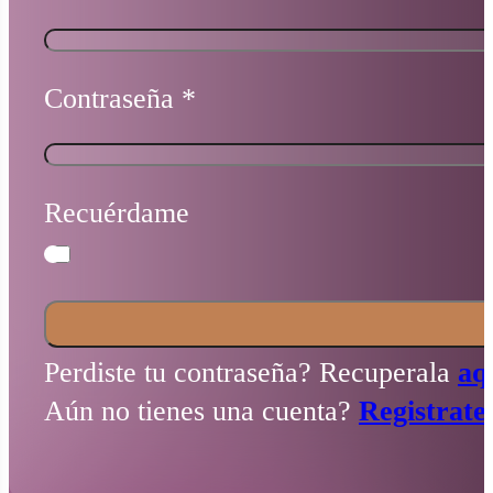
Contraseña
*
Recuérdame
Perdiste tu contraseña? Recuperala
aq
Aún no tienes una cuenta?
Registrate