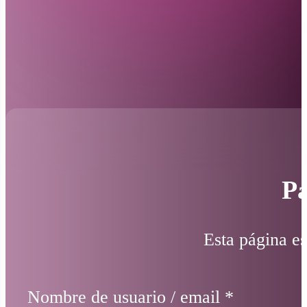
Pá
Esta página es
Nombre de usuario / email
*