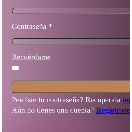
Contraseña
*
Recuérdame
Perdiste tu contraseña? Recuperala
aq
Aún no tienes una cuenta?
Registrate