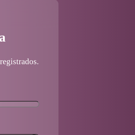
a
registrados.