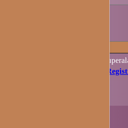
Recuérdame
Iniciar sesión
Perdiste tu contraseña? Recupera
Aún no tienes una cuenta?
Regist
Ahora.