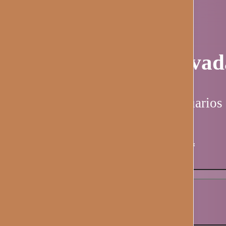
Página privad
Esta página es solo para usuarios 
Nombre de usuario / email
*
Contraseña
*