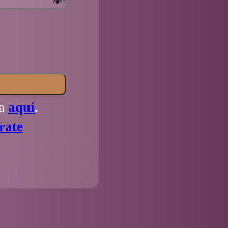
la
aquí
.
rate