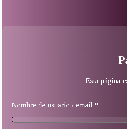
Pá
Esta página es
Nombre de usuario / email
*