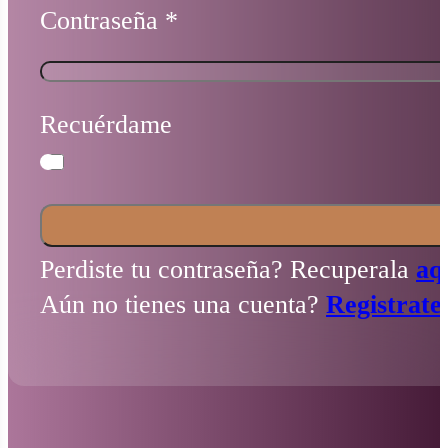
Contraseña
*
Recuérdame
Perdiste tu contraseña? Recuperala
aq
Aún no tienes una cuenta?
Registrate