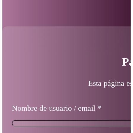
Pá
Esta página es
Nombre de usuario / email
*