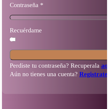
Contraseña
*
Recuérdame
Perdiste tu contraseña? Recuperala
aq
Aún no tienes una cuenta?
Registrate