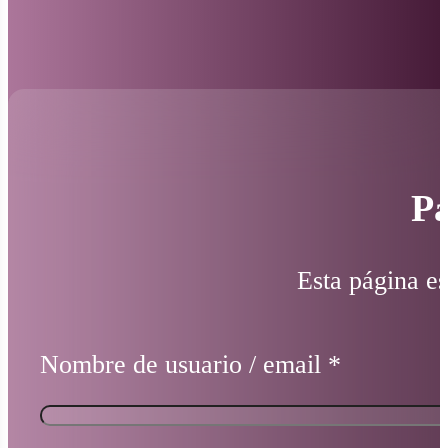
Pá
Esta página es
Nombre de usuario / email
*