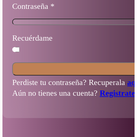
Contraseña
*
Recuérdame
Perdiste tu contraseña? Recuperala
aq
Aún no tienes una cuenta?
Registrate