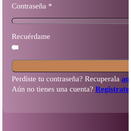
Contraseña
*
Recuérdame
Perdiste tu contraseña? Recuperala
aq
Aún no tienes una cuenta?
Registrate