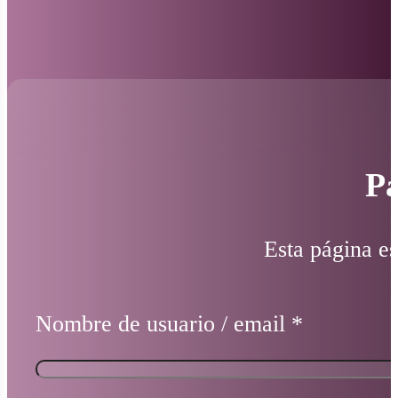
Pá
Esta página es
Nombre de usuario / email
*