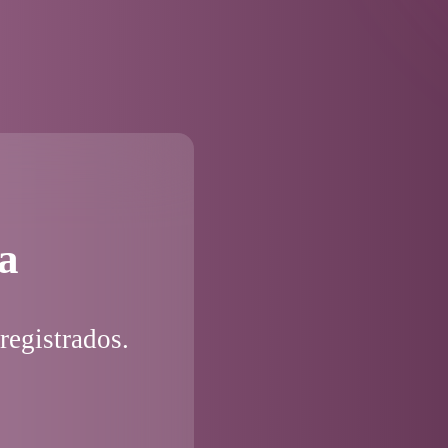
a
registrados.