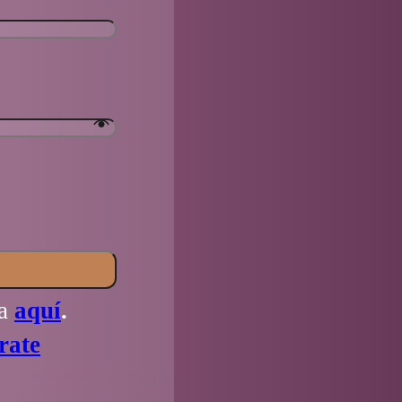
la
aquí
.
rate