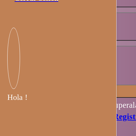
Contraseña
*
Recuérdame
Iniciar sesión
Hola !
Perdiste tu contraseña? Recupera
Aún no tienes una cuenta?
Regist
Ahora.