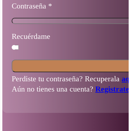
Contraseña
*
Recuérdame
Perdiste tu contraseña? Recuperala
aq
Aún no tienes una cuenta?
Registrate