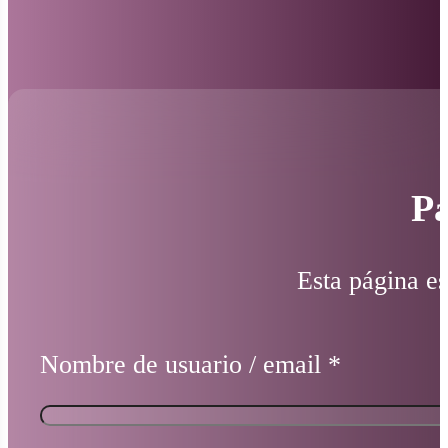
Pá
Esta página es
Nombre de usuario / email
*