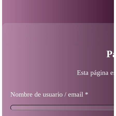
Pá
Esta página es
Nombre de usuario / email
*