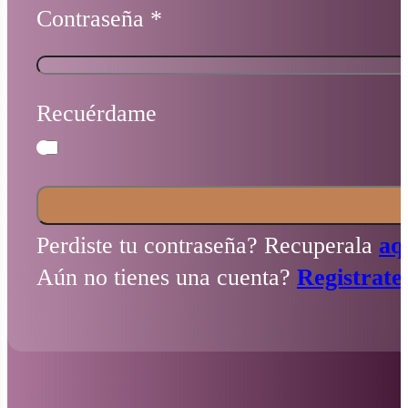
Contraseña
*
Recuérdame
Perdiste tu contraseña? Recuperala
aq
Aún no tienes una cuenta?
Registrate