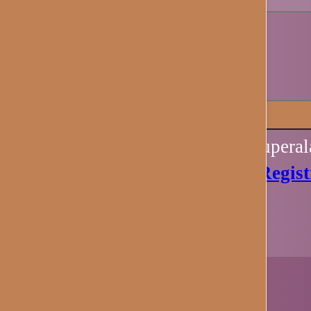
Recuérdame
Iniciar sesión
Perdiste tu contraseña? Recupera
Aún no tienes una cuenta?
Regist
Ahora.