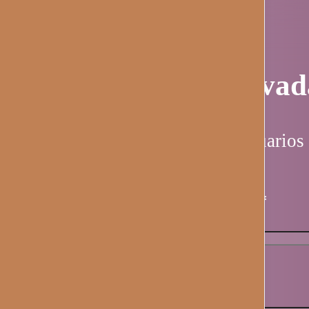
Página privad
Esta página es solo para usuarios 
Nombre de usuario / email
*
Contraseña
*