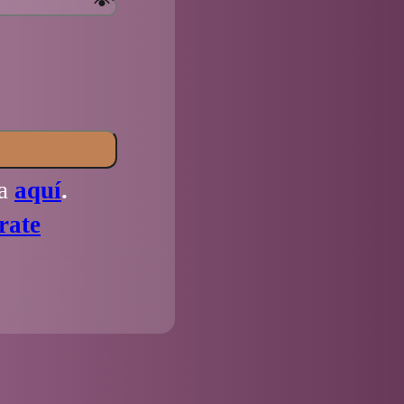
la
aquí
.
rate