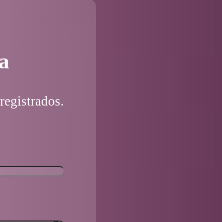
a
registrados.