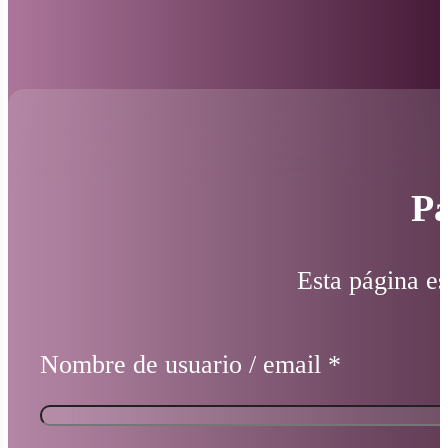
Pá
Esta página es
Nombre de usuario / email
*