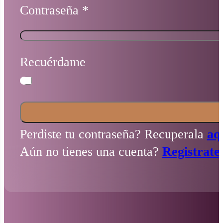
Contraseña
*
Recuérdame
Perdiste tu contraseña? Recuperala
aq
Aún no tienes una cuenta?
Registrate