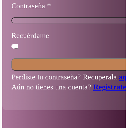
Contraseña
*
Recuérdame
Perdiste tu contraseña? Recuperala
aq
Aún no tienes una cuenta?
Registrate