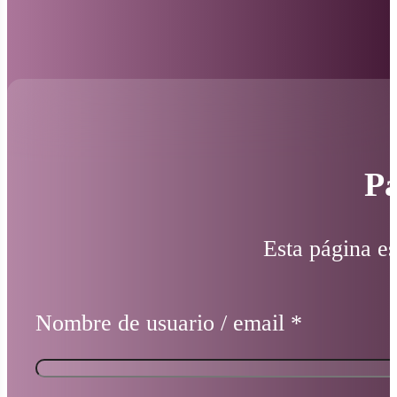
Pá
Esta página es
Nombre de usuario / email
*