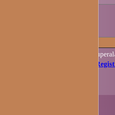
Recuérdame
Iniciar sesión
Perdiste tu contraseña? Recupera
Aún no tienes una cuenta?
Regist
Ahora.