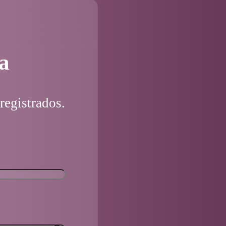
a
registrados.