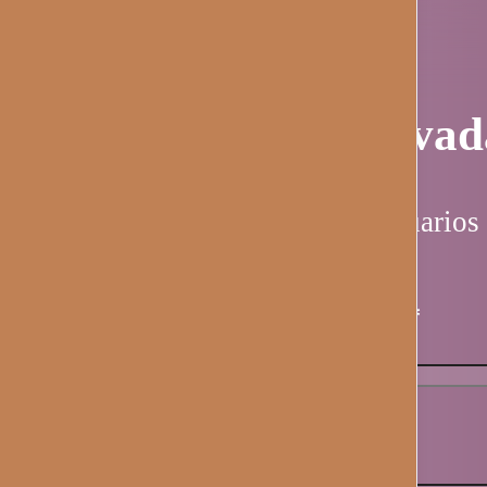
Página privad
Esta página es solo para usuarios 
Nombre de usuario / email
*
Contraseña
*