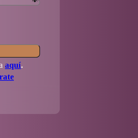
la
aquí
.
rate