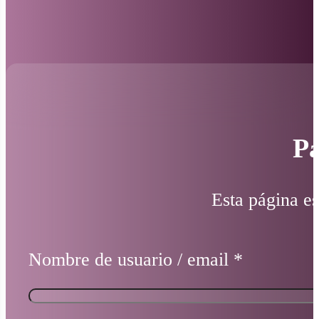
Pá
Esta página es
Nombre de usuario / email
*