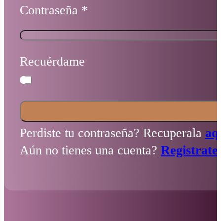
Contraseña
*
Recuérdame
Perdiste tu contraseña? Recuperala
aq
Aún no tienes una cuenta?
Registrate