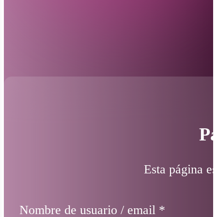
Pá
Esta página es
Nombre de usuario / email
*