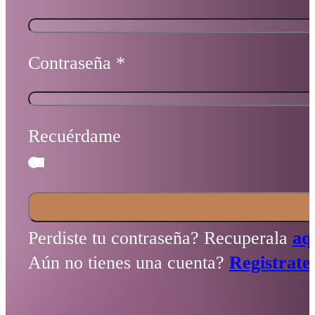
Contraseña
*
Recuérdame
Perdiste tu contraseña? Recuperala
aq
Aún no tienes una cuenta?
Registrate