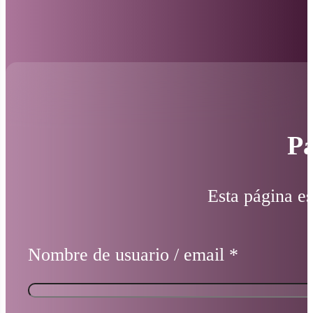
Pá
Esta página es
Nombre de usuario / email
*