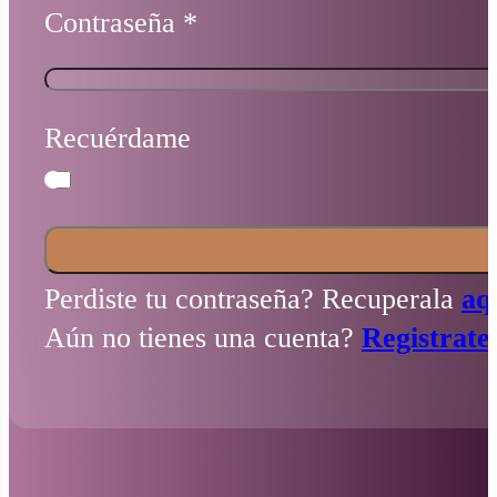
Contraseña
*
Recuérdame
Perdiste tu contraseña? Recuperala
aq
Aún no tienes una cuenta?
Registrate