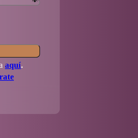
la
aquí
.
rate