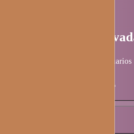
Página privad
Esta página es solo para usuarios 
Nombre de usuario / email
*
Contraseña
*