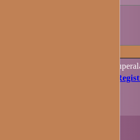
Recuérdame
Iniciar sesión
Perdiste tu contraseña? Recupera
Aún no tienes una cuenta?
Regist
Ahora.