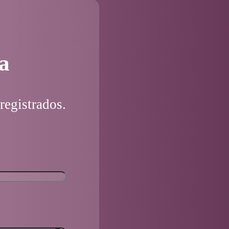
a
registrados.